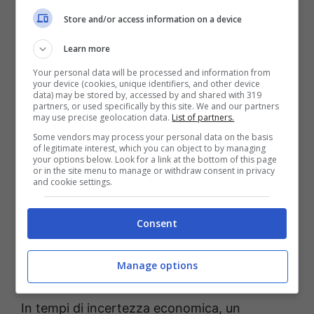
contattato le
autorità competenti
e si stanno
Store and/or access information on a device
valutando i risvolti legali della vicenda. La
Learn more
normativa italiana, infatti, prevede regole
Your personal data will be processed and information from
precise per stabilire a chi spetti una somma
your device (cookies, unique identifiers, and other device
data) may be stored by, accessed by and shared with 319
del genere quando si tratta di ritrovamenti
partners, or used specifically by this site. We and our partners
may use precise geolocation data.
List of partners.
inattesi.
Some vendors may process your personal data on the basis
of legitimate interest, which you can object to by managing
Un caso che fa discutere
your options below. Look for a link at the bottom of this page
or in the site menu to manage or withdraw consent in privacy
and cookie settings.
Il clamore mediatico è stato inevitabile:
commenti, polemiche e paragoni con altri
Consent
ritrovamenti fortuiti hanno reso questa storia
Manage options
un vero
caso nazionale
.
In tempi di incertezza economica, un