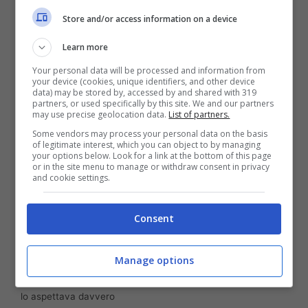
hanno tenuto incollati allo schermo milioni di
Store and/or access information on a device
telespettatori.
Learn more
Your personal data will be processed and information from
your device (cookies, unique identifiers, and other device
data) may be stored by, accessed by and shared with 319
partners, or used specifically by this site. We and our partners
may use precise geolocation data.
List of partners.
Some vendors may process your personal data on the basis
of legitimate interest, which you can object to by managing
your options below. Look for a link at the bottom of this page
or in the site menu to manage or withdraw consent in privacy
and cookie settings.
Consent
Manage options
Uomini e Donne, l’addio che ha sconvolto tutti: nessuno se
lo aspettava davvero