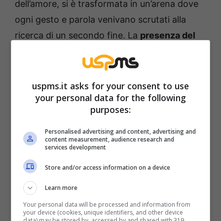
dell’amore, si è trasformata in un’arena dove
ogni gesto e parola venivano scrutati alla
ricerca di un secondo fine. La
presenza del
padre
di Claudia nel programma ha aggiunto
un ulteriore strato di complessità alla vicenda,
riacuendo le discussioni e portando alla luce
uspms.it asks for your consent to use
your personal data for the following
nuove accuse. La scelta di corteggiare
purposes:
Gemma Galgani
, figura di spicco e
costantemente al centro dell’attenzione, ha
Personalised advertising and content, advertising and
content measurement, audience research and
sollevato ulteriori perplessità, rendendo la
services development
situazione ancora più
discutibile
.
Store and/or access information on a device
Learn more
Your personal data will be processed and information from
your device (cookies, unique identifiers, and other device
data) may be stored by, accessed by and shared with 319