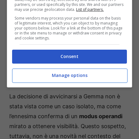
partners, or used specifically by this site. We and our partners
may use precise geolocation data.
List of partners.
Some vendors may process your personal data on the basis
of legitimate interest, which you can object to by managing
your options below. Look for a link at the bottom of this page
or in the site menu to manage or withdraw consent in privacy
and cookie settings.
Consent
Uomini e Donne, scoppia la bufera: cosa c’entra Gemma
Manage options
Galgani. Credits: Instagra @laciciclaudia – uspms.it
La decisione di avvicinarsi a Gemma non è
stata vista come un caso isolato, ma come
l’ennesima conferma di un
modus operandi
mirato a ottenere visibilità. Questo sospetto,
tuttavia, non è una novità nel contesto del