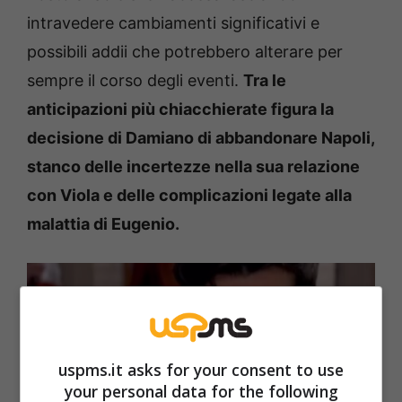
intravedere cambiamenti significativi e
possibili addii che potrebbero alterare per
sempre il corso degli eventi.
Tra le
anticipazioni più chiacchierate figura la
decisione di Damiano di abbandonare Napoli,
stanco delle incertezze nella sua relazione
con Viola e delle complicazioni legate alla
malattia di Eugenio.
uspms.it asks for your consent to use
your personal data for the following