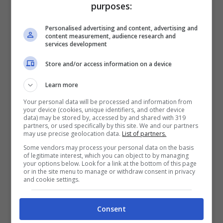
purposes:
Personalised advertising and content, advertising and
content measurement, audience research and
services development
Chi dirà addio ad Un Posto al Sole (Instagram
Store and/or access information on a device
@violaedamiano) – uspms.it
Learn more
Quest’ultimo, interpretato da Paolo Romano,
Your personal data will be processed and information from
your device (cookies, unique identifiers, and other device
potrebbe addirittura non fare ritorno nella
data) may be stored by, accessed by and shared with 319
partners, or used specifically by this site. We and our partners
soap, data la sua partecipazione in “Il
may use precise geolocation data.
List of partners.
Paradiso delle Signore”, un impegno che
Some vendors may process your personal data on the basis
of legitimate interest, which you can object to by managing
potrebbe precludergli la presenza in due
your options below. Look for a link at the bottom of this page
or in the site menu to manage or withdraw consent in privacy
produzioni contemporaneamente. La nuova
and cookie settings.
stagione promette quindi di essere ricca di
Consent
colpi di scena, con la partenza di Damiano