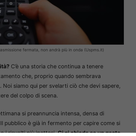
rasmissione fermata, non andrà più in onda (Uspms.it)
ità?
C’è una storia che continua a tenere
puntamento che, proprio quando sembrava
 Noi siamo qui per svelarti ciò che devi sapere,
cere del colpo di scena.
ettimana si preannuncia intensa, densa di
 Il pubblico è già in fermento per capire come si
i risvolti più inattesi.
Ci si chiede se un gesto,