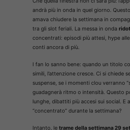
Che quella finestra non ci sarà più: l’
andrà più in onda in quel giorno. Questo
amava chiudere la settimana in compagni
tra gli slot feriali. La messa in onda
rido
concentrati: episodi più attesi, hype all
conti ancora di più.
I fan lo sanno bene: quando un titolo 
simili, l’attenzione cresce. Ci si chied
suspense, se i momenti clou verranno “s
guadagnerà ritmo o intensità. Questo pot
lunghe, dibattiti più accesi sui social. E
“concentrato” durante la settimana?
Intanto, le
trame della settimana 29 se