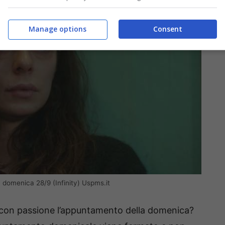
Manage options
Consent
a domenica 28/9 (Infinity) Uspms.it
a con passione l’appuntamento della domenica?