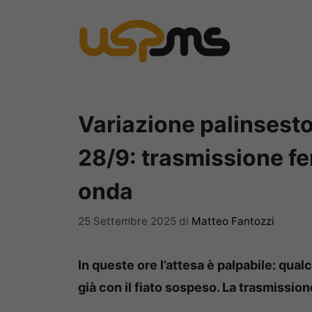
Vai
al
contenuto
Variazione palinsest
28/9: trasmissione fe
onda
25 Settembre 2025
di
Matteo Fantozzi
In queste ore l’attesa è palpabile: qual
già con il fiato sospeso. La trasmissio