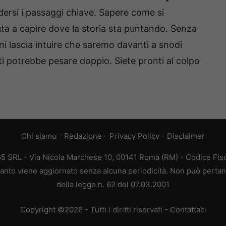
dersi i passaggi chiave. Sapere come si
iuta a capire dove la storia sta puntando. Senza
ioni lascia intuire che saremo davanti a snodi
ti potrebbe pesare doppio. Siete pronti al colpo
Chi siamo
-
Redazione
-
Privacy Policy
-
Disclaimer
65 SRL - Via Nicola Marchese 10, 00141 Roma (RM) - Codice Fisca
quanto viene aggiornato senza alcuna periodicità. Non può pertant
della legge n. 62 del 07.03.2001
Copyright ©2026 - Tutti i diritti riservati -
Contattaci