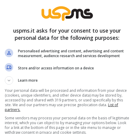
isa possano cambiare gli equilibri.
E tu, cosa
uspms.it asks for your consent to use your
i palinsesto: cosa cambia da
personal data for the following purposes:
Personalised advertising and content, advertising and content
measurement, audience research and services development
menica 28/9
, il palinsesto
Mediaset
cambia.
Store and/or access information on a device
nna
si profila una svolta netta:
la
Learn more
ospesa
e la messa in onda infrasettimanale risulta
Your personal data will be processed and information from your device
rvato e che segna una vera e propria “frattura”
(cookies, unique identifiers, and other device data) may be stored by,
accessed by and shared with 319 partners, or used specifically by this
site. We and our partners may use precise geolocation data.
List of
partners.
Some vendors may process your personal data on the basis of legitimate
interest, which you can object to by managing your options below. Look
for a link at the bottom of this page or in the site menu to manage or
withdraw consent in privacy and cookie settings.