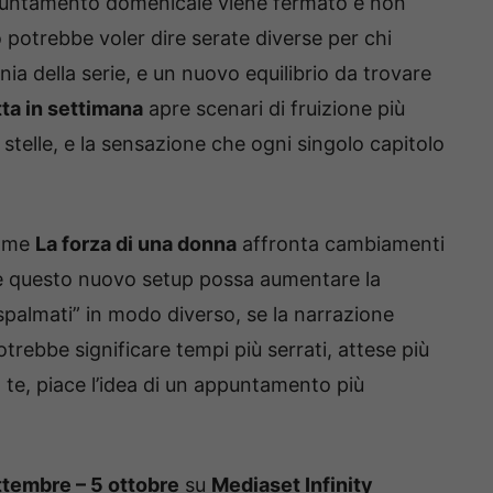
appuntamento domenicale viene fermato e non
 potrebbe voler dire serate diverse per chi
a della serie, e un nuovo equilibrio da trovare
tta in settimana
apre scenari di fruizione più
e stelle, e la sensazione che ogni singolo capitolo
come
La forza di una donna
affronta cambiamenti
e se questo nuovo setup possa aumentare la
palmati” in modo diverso, se la narrazione
rebbe significare tempi più serrati, attese più
 a te, piace l’idea di un appuntamento più
ttembre – 5 ottobre
su
Mediaset Infinity