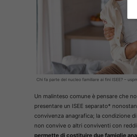
Chi fa parte del nucleo familiare ai fini ISEE? – uspm
Un malinteso comune è pensare che non
presentare un ISEE separato* nonostante
convivenza anagrafica; la condizione di 
non convive o altri conviventi con reddi
permette di costituire due famiglie anag