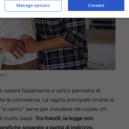
Manage options
Consent
s.it
 essere fiscalmente a carico permetta di
 la convivenza. La regola principale rimane la
“a carico” serve per includere nel nucleo chi
ti molto bassi.
Tra fratelli, la legge non
rafiche separate a parità di indirizzo.