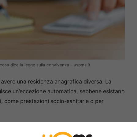
cosa dice la legge sulla convivenza – uspms.it
o avere una residenza anagrafica diversa. La
tuisce un’eccezione automatica, sebbene esistano
i, come prestazioni socio-sanitarie o per
amiliare ai fini ISEE?