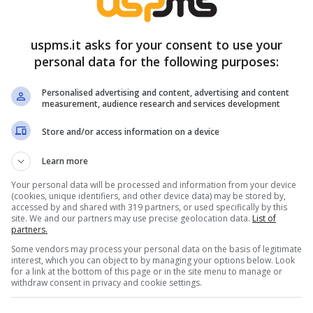
lla famiglia anagrafica alla data di presentazione
uspms.it asks for your consent to use your
nti registrati presso il Comune, legati da vari
personal data for the following purposes:
o, anche se non conviventi, con determinati limiti
o stato di famiglia, quindi due fratelli che
Personalised advertising and content, advertising and content
measurement, audience research and services development
lmente un unico nucleo ai fini ISEE.
Store and/or access information on a device
Learn more
Your personal data will be processed and information from your device
(cookies, unique identifiers, and other device data) may be stored by,
accessed by and shared with 319 partners, or used specifically by this
site. We and our partners may use precise geolocation data.
List of
partners.
Some vendors may process your personal data on the basis of legitimate
interest, which you can object to by managing your options below. Look
for a link at the bottom of this page or in the site menu to manage or
withdraw consent in privacy and cookie settings.