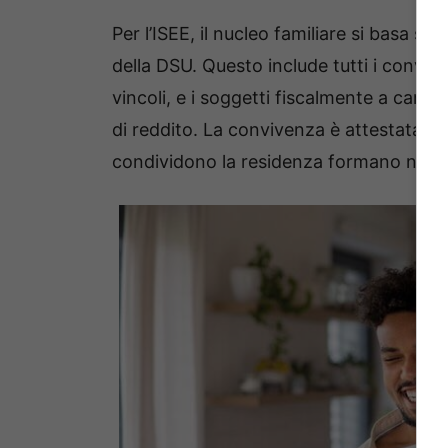
Per l’ISEE, il nucleo familiare si basa su
della DSU. Questo include tutti i convive
vincoli, e i soggetti fiscalmente a caric
di reddito. La convivenza è attestata dall
condividono la residenza formano norma